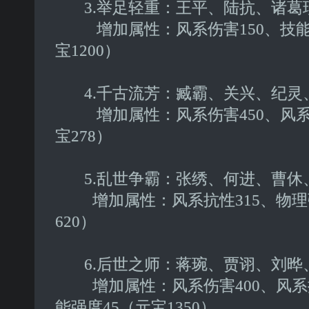
3.举足轻重：王平、陆抗、诸葛
增加属性：风系伤害150、技能强
宝1200）
4.千古流芳：臧霸、关兴、纪灵
增加属性：风系伤害450、风系抗
宝278）
5.乱世争霸：张绣、何进、曹休
增加属性：风系抗性315、物理强
620）
6.后世之师：蒋琬、贾诩、刘晔
增加属性：风系伤害400、风系抗
能强度45（元宝1350）